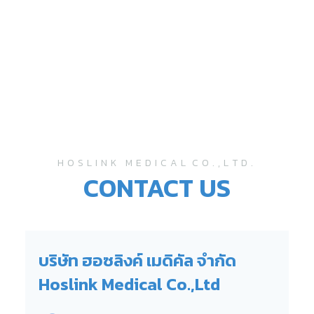
H O S L I N K M E D I C A L C O . , L T D .
CONTACT US
บริษัท ฮอซลิงค์ เมดิคัล จำกัด
Hoslink Medical Co.,Ltd